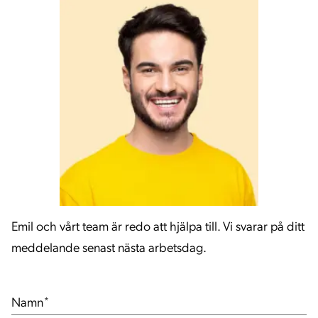
Tegelfasader tål ofta lite tuffare tag.
Kombinationen av ett anpassat
klotterborttagningsmedel och en högtryckstvätt är
en mycket effektiv och snabb metod för att få
teglet rent. Ett alternativt knep är att använda ett
specialmedel framtaget för betong då dessa
produkter ofta biter bra även på tegel.
Emil och vårt team är redo att hjälpa till. Vi svarar på ditt
meddelande senast nästa arbetsdag.
Namn
*