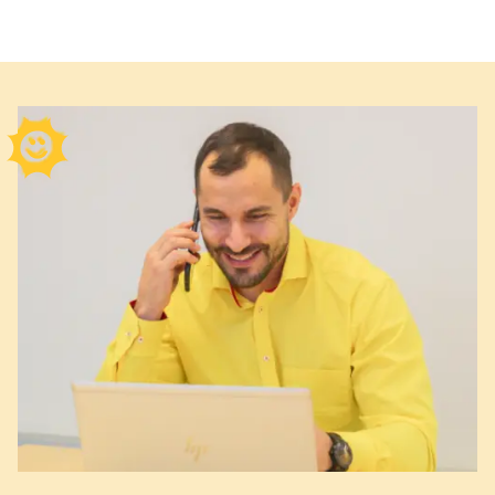
Att sanera graffiti kräver rätt teknik eftersom fel
man applicera ett klotterskydd som gör det lättare
ansvarar för sina egna byggnader. I vissa fall kan
metod snabbt kan förstöra fasaden permanent. Vi
att sanera nästa gång.
ansvaret ligga på en bostadsrättsförening eller en
får ofta frågor om hur man får bort klotter och
hyresvärd.
svaret är alltid att materialet styr valet av
rengöring. Här delar vi med oss av våra bästa råd
för tre vanliga ytor.
Sten
När du ska rengöra en stenyta är det klokt att
börja försiktigt. Fukta ytan ordentligt med en blöt
trasa och bearbeta sedan området med en mjuk
skurborste. Skulle färgen sitta hårt kan du ta hjälp
av ett milt lösningsmedel med neutralt pH blandat
med vatten. Avsluta alltid med att torka rent ytan
noga med en ren trasa så att inga kemikalierester