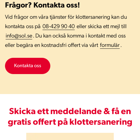
blir kvar.
Riksantikvarieämbetet
betonar i sina
Frågor? Kontakta oss!
riktlinjer för sten och murverk vikten av att
Vid frågor om våra tjänster för klottersanering kan du
använda skonsamma metoder för att inte skada
kontakta oss på
08-429 90 40
eller skicka ett mejl till
underlaget.
info@sol.se
. Du kan också komma i kontakt med oss
eller begära en kostnadsfri offert via vårt
formulär
.
Trä
Trä är ett levande material som snabbt suger åt sig
Kontakta oss
färg och det är svårt att ta bort klotter helt utan att
påverka ytans struktur. Många gånger är en
varsam högtryckstvätt det smidigaste alternativet
för att spola rent och återställa ytan. Ett annat
tillvägagångssätt är att borsta bort färgen med en
Skicka ett meddelande & få en
stålborste, men tänk på att det ruggar upp träet.
gratis offert på klottersanering
Tegel