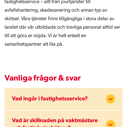
fastighetsservice – allt från jourtjänster till
avfallshantering, skadesanering och annan typ av
skötsel. Våra tjänster finns tillgängliga i stora delar av
landet där vår utbildade och trevliga personal alltid ser
till att göra er nöjda. Vi är helt enkelt en
samarbetspartner att lita på.
Vanliga frågor & svar
Vad ingår i fastighetsservice?
Fastighetsservice handlar om att ta hand om hela
Vad är skillnaden på vaktmästare
din byggnad, både invändigt och utvändigt. Det