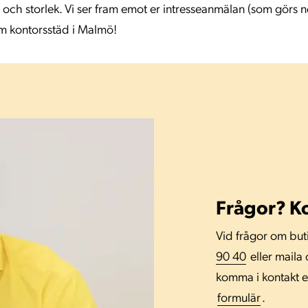
 och storlek. Vi ser fram emot er intresseanmälan (som görs
m kontorsstäd i Malmö!
Frågor? K
Vid frågor om but
90 40
eller maila
komma i kontakt el
formulär
.