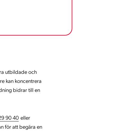
åra utbildade och
are kan koncentrera
ning bidrar till en
29 90 40
eller
an för att begära en