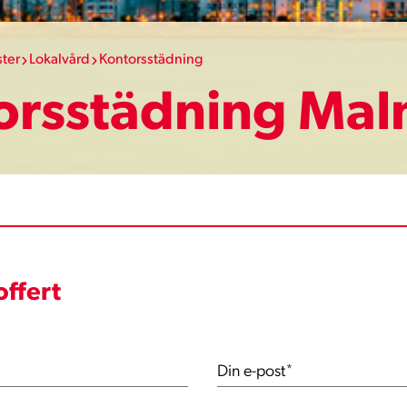
ster
Lokalvård
Kontorsstädning
orsstädning Ma
offert
Din e-post
*