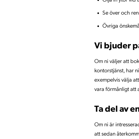
Olja in ytor vid
Se över och ren
Övriga önskemå
Vi bjuder p
Om ni väljer att bo
kontorstjänst, har n
exempelvis välja at
vara förmånligt att 
Ta del av e
Om ni är intressera
att sedan återkomma 