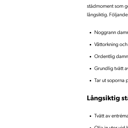
städmoment som gör
långsiktig. Följande
Noggrann damms
Våttorkning och
Ordentlig damn
Grundlig tvätt a
Tar ut soporna 
Långsiktig st
Tvätt av entrém