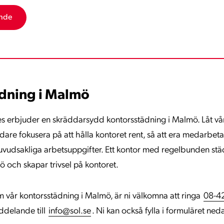
dning i Malmö
ces erbjuder en skräddarsydd kontorsstädning i Malmö. Låt v
are fokusera på att hålla kontoret rent, så att era medarbet
 huvudsakliga arbetsuppgifter. Ett kontor med regelbunden städ
ö och skapar trivsel på kontoret.
 vår kontorsstädning i Malmö, är ni välkomna att ringa
08-4
ddelande till
info@sol.se
. Ni kan också fylla i formuläret ned