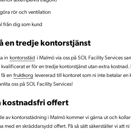
 behov (exempelvis trägolv)
göra rör och ventilation
l från dig som kund
å en tredje kontorstjänst
ka in
kontorsstäd
i Malmö via oss på SOL Facility Services sam
i kvalificerat er för en tredje kontorstjänst utan extra kostnad.
t få en
fruktkorg
levererad till kontoret som ni inte betalar en 
anlita oss på SOL Facility Services!
n kostnadsfri offert
de av kontorsstädning i Malmö kommer vi gärna ut och kollar p
med en skräddarsydd offert. På så sätt säkerställer vi att ni få