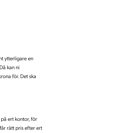
t ytterligare en
 Då kan ni
krona för. Det ska
å ert kontor, för
r rätt pris efter ert