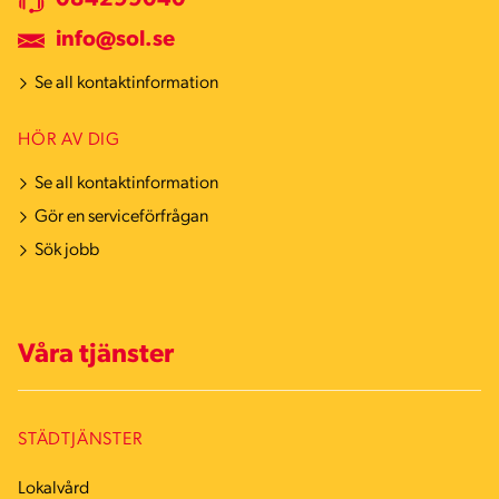
084299040
info@sol.se
Se all kontaktinformation
HÖR AV DIG
Se all kontaktinformation
Gör en serviceförfrågan
Sök jobb
Våra tjänster
STÄDTJÄNSTER
Lokalvård