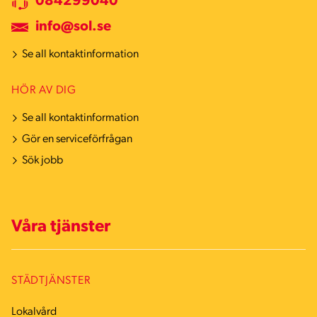
084299040
info@sol.se
Se all kontaktinformation
HÖR AV DIG
Se all kontaktinformation
Gör en serviceförfrågan
Sök jobb
Våra tjänster
STÄDTJÄNSTER
Lokalvård